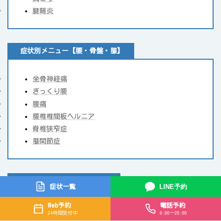
腱鞘炎
症状別メニュー【腰・骨盤・膝】
坐骨神経痛
ぎっくり腰
腰痛
腰椎椎間板ヘルニア
脊椎狭窄症
膝関節症
症状別メニュー【運動器系】
LINE予約
症状一覧
Web予約
電話予約
骨折・脱臼・捻挫・肉離れ
24時間受付中
9:00〜20:00