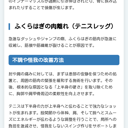
のインナーマッスルが過剰に引き伸ばされたり、骨に挟み込
まれたりすることで損傷が生じます。
ふくらはぎの肉離れ（テニスレッグ）
急激なダッシュやジャンプの際、ふくらはぎの筋肉が急激に
収縮し、筋膜や筋繊維が裂けることが原因です。
不調や怪我の改善方法
肘や肩の痛みに対しては、まずは患部の安静を保つための処
置と、周囲の筋肉の緊張を緩和する施術を行います。その
後、根本的な原因となる「上半身の硬さ」を取り除くため
に、胸郭や肩甲骨周辺の柔軟性を向上させます。
テニスは下半身の力が上半身へと伝わることで強力なショッ
トが生まれます。股関節から体幹、肩、そして腕へとスムー
ズにエネルギーが伝わるような調整を行うことで、局所への
負担を激減させ、怪我をしないスイング作りをサポートしま