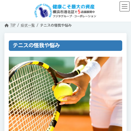
コ
ナ
ン
ビ
テ
ゲ
ン
ー
ツ
シ
へ
ョ
TOP
症状一覧
テニスの怪我や悩み
ス
ン
キ
に
ッ
移
プ
動
テニスの怪我や悩み