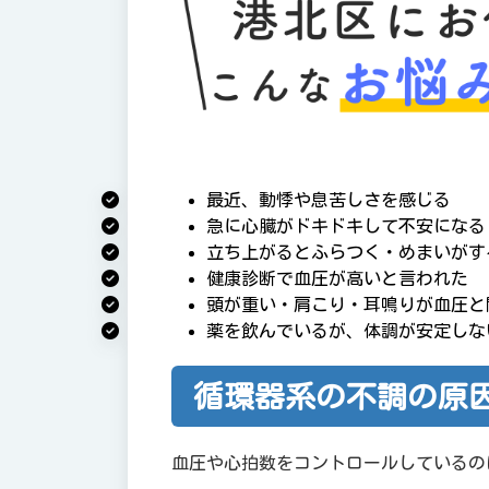
7.
メッセージ｜健康こそ最大
8.
交通事故治療にも対応して
9.
安心の初回限定施術
10.
港北区フジタグループ特徴
10.1.
原因を究明し根本から
最近、動悸や息苦しさを感じる
急に心臓がドキドキして不安になる
10.2.
整形外科や、法律事務
立ち上がるとふらつく・めまいがす
健康診断で血圧が高いと言われた
10.3.
交通事故治療のプロフ
頭が重い・肩こり・耳鳴りが血圧と
薬を飲んでいるが、体調が安定しな
10.4.
クリーンでリラックス
10.5.
丁寧なカウンセリング
循環器系の不調の原
10.6.
国家資格を保有してい
血圧や心拍数をコントロールしているの
11.
各院スタッフ紹介