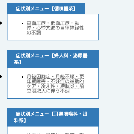
症状別メニュー【循環器系】
高血圧症・低血圧症・動
悸・心悸亢進の自律神経性
の不調
症状別メニュー【婦人科・泌尿器
系】
月経困難症・月経不順・更
年期障害・不妊症の補助的
ケア・冷え性・膀胱炎・前
立腺肥大に伴う不調
症状別メニュー【耳鼻咽喉科・眼
科系】