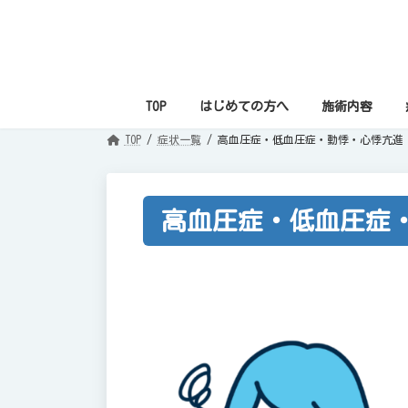
コ
ナ
ン
ビ
テ
ゲ
ン
ー
ツ
シ
へ
ョ
ス
ン
TOP
はじめての方へ
施術内容
キ
に
ッ
移
プ
動
TOP
症状一覧
高血圧症・低血圧症・動悸・心悸亢進
高血圧症・低血圧症