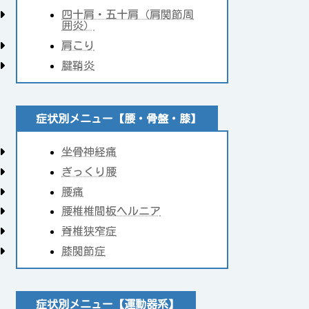
四十肩・五十肩（肩関節周
囲炎）
肩こり
腱鞘炎
症状別メニュー【腰・骨盤・膝】
坐骨神経痛
ぎっくり腰
腰痛
腰椎椎間板ヘルニア
脊椎狭窄症
膝関節症
症状別メニュー【運動器系】