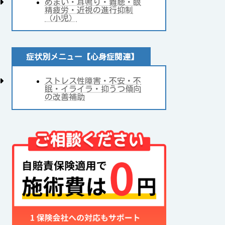
めまい・耳鳴り・難聴・眼
精疲労・近視の進行抑制
（小児）
症状別メニュー【心身症関連】
ストレス性障害・不安・不
眠・イライラ・抑うつ傾向
の改善補助