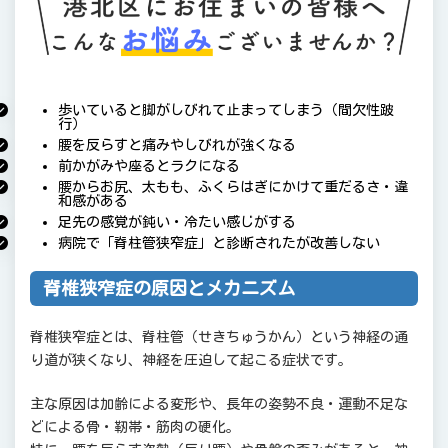
6.
よくある質問 Q&A
7.
メッセージ｜健康こそ最大の資産
8.
交通事故治療にも対応しています
歩いていると脚がしびれて止まってしまう（間欠性跛
行）
9.
安心の初回限定施術
腰を反らすと痛みやしびれが強くなる
前かがみや座るとラクになる
10.
港北区フジタグループ特徴
腰からお尻、太もも、ふくらはぎにかけて重だるさ・違
和感がある
10.1.
原因を究明し根本から改善
足先の感覚が鈍い・冷たい感じがする
10.2.
整形外科や、法律事務所と提携している
病院で「脊柱管狭窄症」と診断されたが改善しない
ので安心！
脊椎狭窄症の原因とメカニズム
10.3.
交通事故治療のプロフェッショナル
10.4.
クリーンでリラックスできる空間
脊椎狭窄症とは、脊柱管（せきちゅうかん）という神経の通
り道が狭くなり、神経を圧迫して起こる症状です。
10.5.
丁寧なカウンセリングで安心感
主な原因は加齢による変形や、長年の姿勢不良・運動不足な
10.6.
国家資格を保有しているスタッフが多く
在籍
どによる骨・靭帯・筋肉の硬化。