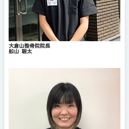
大倉山整骨院院長
舩山 駿太