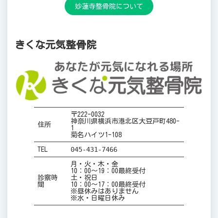
妙蓮寺整骨院について
きくな元気整骨院
〒222-0032
神奈川県横浜市港北区大豆戸町480-
住所
1
菊名ハイツ1-108
045-431-7466
TEL
月・火・木・金
10：00～19：00最終受付
診察時
土・祝日
間
10：00～17：00最終受付
※昼休みはありません
※水・日曜日休み