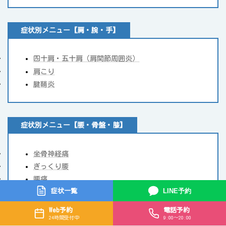
症状別メニュー【肩・腕・手】
四十肩・五十肩（肩関節周囲炎）
肩こり
腱鞘炎
症状別メニュー【腰・骨盤・膝】
坐骨神経痛
ぎっくり腰
腰痛
LINE予約
症状一覧
腰椎椎間板ヘルニア
脊椎狭窄症
Web予約
電話予約
膝関節症
24時間受付中
9:00〜20:00