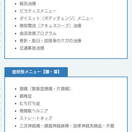
鍼灸治療
ピラティスメニュー
ダイエット（ボディチェンジ）メニュー
微弱電流（アキュスコープ）治療
血流改善プログラム
骨折・脱臼・捻挫等のケガの治療
交通事故治療
症状別メニュー【頭・首】
頭痛（緊張型頭痛・片頭痛）
頚椎症
むち打ち症
椎間板ヘルニア
ストレートネック
三叉神経痛・顔面神経麻痺・自律神経失調症・不眠