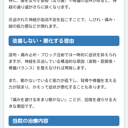
特に、腰を反らす姿勢（反り腰）や骨盤の歪みがあると、神
11.
各院スタッフ紹介
経の通り道がさらに狭くなります。
12.
港北区フジタグループ整骨院オススメの施術
圧迫された神経が血流不足を起こすことで、しびれ・痛み・
13.
港北区フジタグループ整骨院 ご案内
脚の脱力感などが現れます。
13.1.
フジタ整骨院
改善しない・悪化する理由
13.2.
太尾町整骨院
湿布・痛み止め・ブロック注射では一時的に症状を抑えられ
13.3.
大倉山整骨院
ますが、神経を圧迫している構造的な原因（姿勢・筋緊張・
13.4.
妙蓮寺整骨院
骨盤バランス）を整えなければ再発します。
13.5.
きくな元気整骨院
また、動かないでいると筋力が低下し、背骨や骨盤を支える
力が弱まり、かえって症状が悪化することもあります。
「痛みを避けるあまり動かない」ことが、回復を遅らせる大
きな要因です。
当院の治療内容