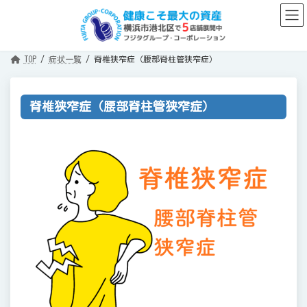
コ
ナ
ン
ビ
テ
ゲ
ン
ー
ツ
シ
へ
ョ
TOP
症状一覧
脊椎狭窄症（腰部脊柱管狭窄症）
ス
ン
キ
に
ッ
移
プ
動
脊椎狭窄症（腰部脊柱管狭窄症）