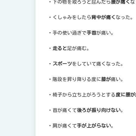
・下の物を取ろうと屈んだら
腰が痛く
な
・くしゃみをしたら
背中が痛く
なった。
・手の使い過ぎで
手首
が痛い。
・
走ると
足が痛む。
・
スポーツ
をしていて痛くなった。
・階段を昇り降りる度に
膝が
痛い。
・椅子から立ち上がろうとする
度に腰が
・首が痛くて
後ろが振り向けない
。
・肩が痛くて
手が上がらない
。