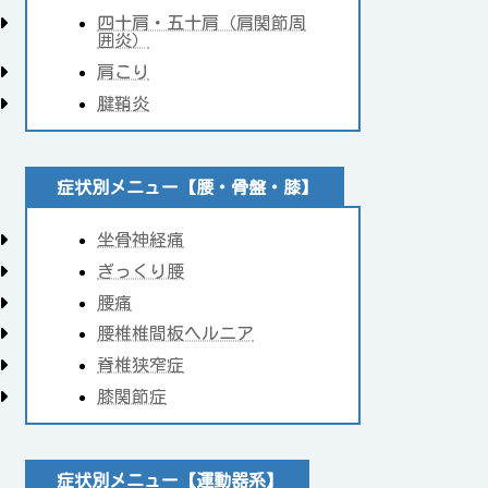
四十肩・五十肩（肩関節周
囲炎）
肩こり
腱鞘炎
症状別メニュー【腰・骨盤・膝】
坐骨神経痛
ぎっくり腰
腰痛
腰椎椎間板ヘルニア
脊椎狭窄症
膝関節症
症状別メニュー【運動器系】