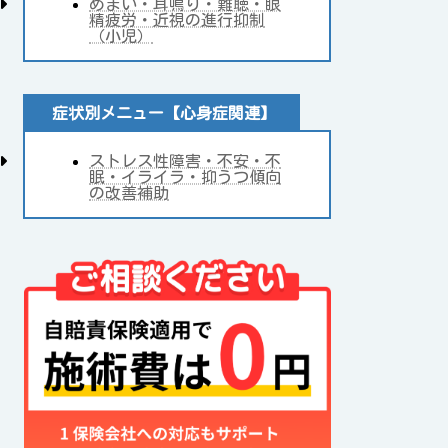
めまい・耳鳴り・難聴・眼
精疲労・近視の進行抑制
（小児）
症状別メニュー【心身症関連】
ストレス性障害・不安・不
眠・イライラ・抑うつ傾向
の改善補助