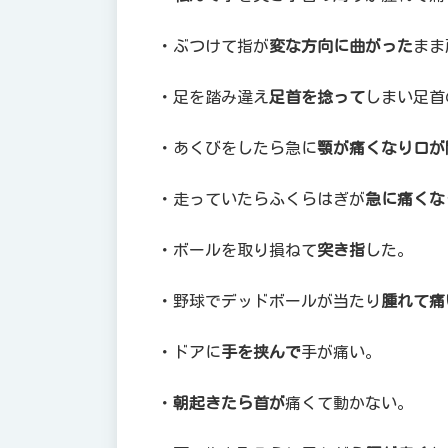
・ぶつけて指が
変な方向に曲がった
まま
・足を踏み違え
足首を捻って
しまい足首
・あくびをしたら急に
顎が痛くなり口が
・走っていたらふくらはぎが
急に痛くな
・ボールを取り損ねて
突き指
した。
・野球でデッドボールが当たり
腫れて痛
・ドアに
手を挟んで
手が痛い。
・
朝起きたら首が
痛くて動かない。