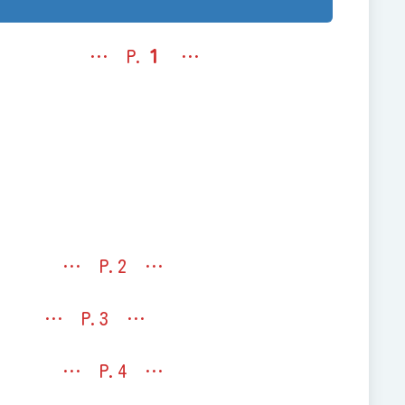
 P.
１
…
.2 …
P.3 …
P.4 …