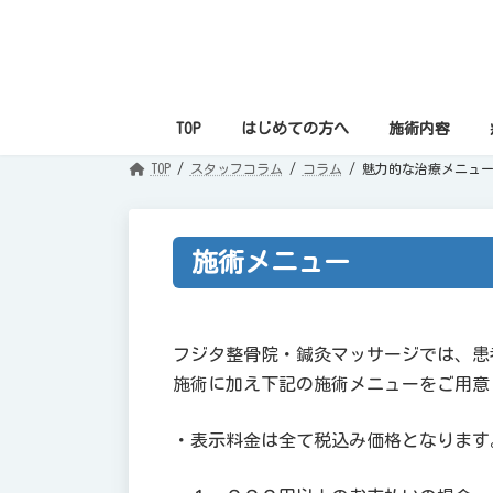
コ
ナ
ン
ビ
テ
ゲ
ン
ー
ツ
シ
へ
ョ
ス
ン
TOP
はじめての方へ
施術内容
キ
に
ッ
移
プ
動
TOP
スタッフコラム
コラム
魅力的な治療メニュ
施術メニュー
フジタ整骨院・鍼灸マッサージでは、患
施術に加え下記の施術メニューをご用意
・表示料金は全て税込み価格となります