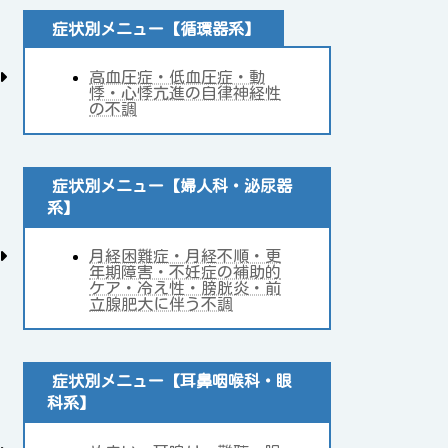
症状別メニュー【循環器系】
高血圧症・低血圧症・動
悸・心悸亢進の自律神経性
の不調
症状別メニュー【婦人科・泌尿器
系】
月経困難症・月経不順・更
年期障害・不妊症の補助的
ケア・冷え性・膀胱炎・前
立腺肥大に伴う不調
症状別メニュー【耳鼻咽喉科・眼
科系】