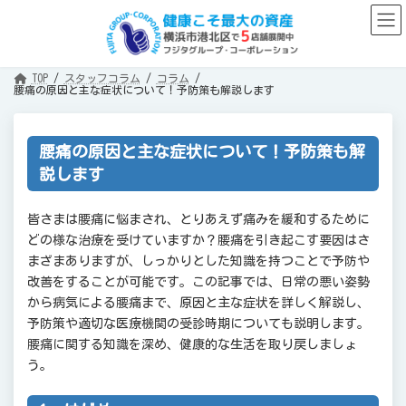
コ
ナ
ン
ビ
テ
ゲ
ン
ー
ツ
シ
へ
ョ
TOP
スタッフコラム
コラム
ス
ン
腰痛の原因と主な症状について！予防策も解説します
キ
に
ッ
移
プ
動
腰痛の原因と主な症状について！予防策も解
説します
皆さまは腰痛に悩まされ、とりあえず痛みを緩和するために
どの様な治療を受けていますか？腰痛を引き起こす要因はさ
まざまありますが、しっかりとした知識を持つことで予防や
改善をすることが可能です。この記事では、日常の悪い姿勢
から病気による腰痛まで、原因と主な症状を詳しく解説し、
予防策や適切な医療機関の受診時期についても説明します。
腰痛に関する知識を深め、健康的な生活を取り戻しましょ
う。