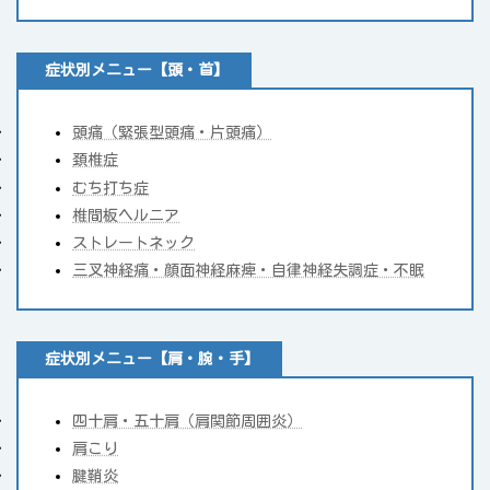
症状別メニュー【頭・首】
頭痛（緊張型頭痛・片頭痛）
頚椎症
むち打ち症
椎間板ヘルニア
ストレートネック
三叉神経痛・顔面神経麻痺・自律神経失調症・不眠
症状別メニュー【肩・腕・手】
四十肩・五十肩（肩関節周囲炎）
肩こり
腱鞘炎