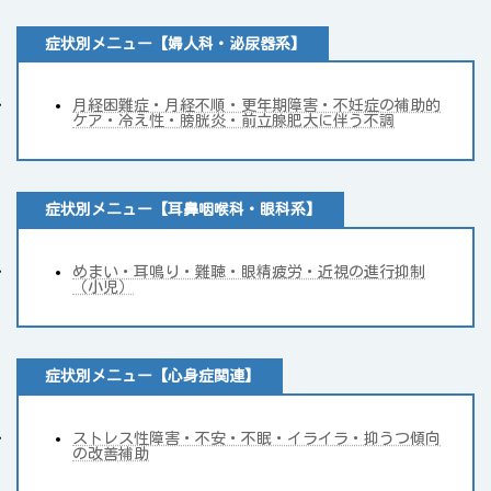
症状別メニュー【婦人科・泌尿器系】
月経困難症・月経不順・更年期障害・不妊症の補助的
ケア・冷え性・膀胱炎・前立腺肥大に伴う不調
症状別メニュー【耳鼻咽喉科・眼科系】
めまい・耳鳴り・難聴・眼精疲労・近視の進行抑制
（小児）
症状別メニュー【心身症関連】
ストレス性障害・不安・不眠・イライラ・抑うつ傾向
の改善補助